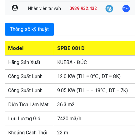
Nhân viên tư vấn
0939.932.432
Thông số kỹ thuật
Model
SPBE 081D
Hãng Sản Xuất
KUEBA - ĐỨC
Công Suất Lạnh
12.0 KW (Tl1 = 0℃ , DT = 8K)
Công Suất Lạnh
9.05 KW (Tl1 = – 18℃ , DT = 7K)
Diện Tích Làm Mát
36.3 m2
Lưu Lượng Gió
7420 m3/h
Khoảng Cách Thổi
23 m