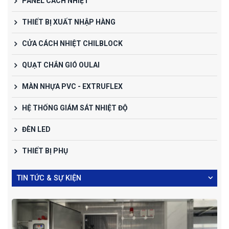
PANEL CÁCH NHIỆT
THIẾT BỊ XUẤT NHẬP HÀNG
CỬA CÁCH NHIỆT CHILBLOCK
QUẠT CHẮN GIÓ OULAI
MÀN NHỰA PVC - EXTRUFLEX
HỆ THỐNG GIÁM SÁT NHIỆT ĐỘ
ĐÈN LED
THIẾT BỊ PHỤ
TIN TỨC & SỰ KIỆN