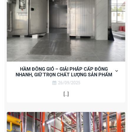
HẦM ĐÔNG GIÓ – GIẢI PHÁP CẤP ĐÔNG
NHANH, GIỮ TRỌN CHẤT LƯỢNG SẢN PHẨM
26/09/2025
[...]