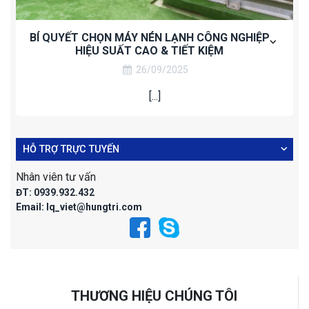
BÍ QUYẾT CHỌN MÁY NÉN LẠNH CÔNG NGHIỆP
HIỆU SUẤT CAO & TIẾT KIỆM
26/09/2025
[...]
HỖ TRỢ TRỰC TUYẾN
Nhân viên tư vấn
ĐT:
0939.932.432
Email:
lq_viet@hungtri.com
THƯƠNG HIỆU CHÚNG TÔI