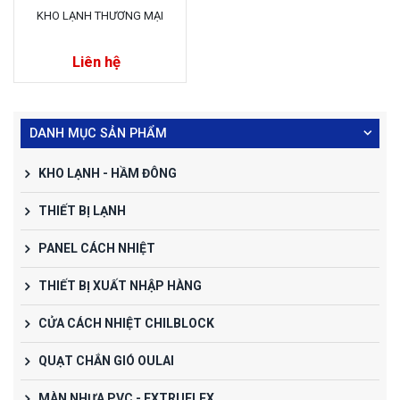
KHO LẠNH THƯƠNG MẠI
Liên hệ
DANH MỤC SẢN PHẨM
KHO LẠNH - HẦM ĐÔNG
THIẾT BỊ LẠNH
PANEL CÁCH NHIỆT
THIẾT BỊ XUẤT NHẬP HÀNG
CỬA CÁCH NHIỆT CHILBLOCK
QUẠT CHẮN GIÓ OULAI
MÀN NHỰA PVC - EXTRUFLEX