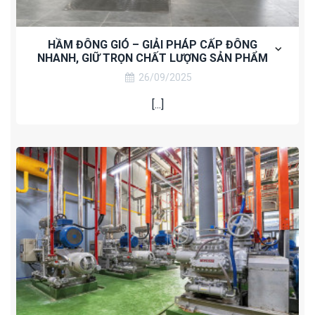
HẦM ĐÔNG GIÓ – GIẢI PHÁP CẤP ĐÔNG
NHANH, GIỮ TRỌN CHẤT LƯỢNG SẢN PHẨM
26/09/2025
[...]