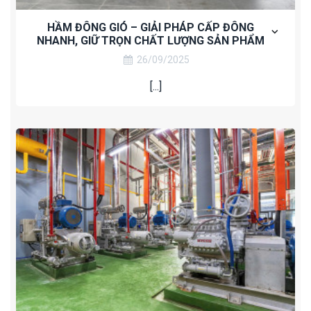
HẦM ĐÔNG GIÓ – GIẢI PHÁP CẤP ĐÔNG
NHANH, GIỮ TRỌN CHẤT LƯỢNG SẢN PHẨM
26/09/2025
[...]