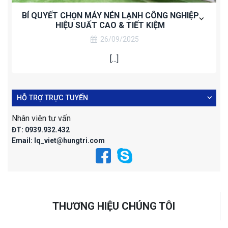
BÍ QUYẾT CHỌN MÁY NÉN LẠNH CÔNG NGHIỆP
HIỆU SUẤT CAO & TIẾT KIỆM
26/09/2025
[...]
HỖ TRỢ TRỰC TUYẾN
Nhân viên tư vấn
ĐT:
0939.932.432
Email:
lq_viet@hungtri.com
THƯƠNG HIỆU CHÚNG TÔI