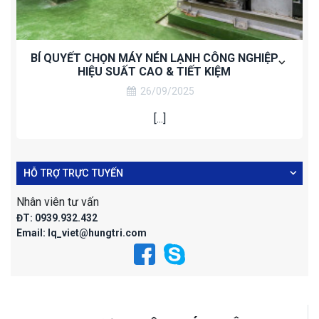
BÍ QUYẾT CHỌN MÁY NÉN LẠNH CÔNG NGHIỆP
HIỆU SUẤT CAO & TIẾT KIỆM
26/09/2025
[...]
HỖ TRỢ TRỰC TUYẾN
Nhân viên tư vấn
ĐT:
0939.932.432
Email:
lq_viet@hungtri.com