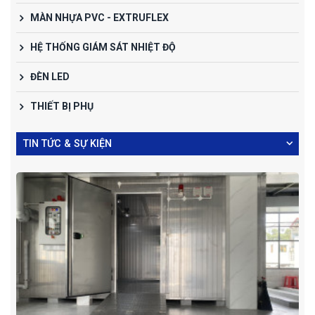
MÀN NHỰA PVC - EXTRUFLEX
HỆ THỐNG GIÁM SÁT NHIỆT ĐỘ
ĐÈN LED
THIẾT BỊ PHỤ
TIN TỨC & SỰ KIỆN