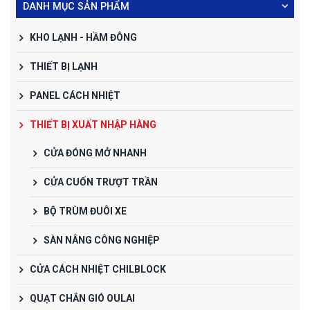
DANH MỤC SẢN PHẨM
KHO LẠNH - HẦM ĐÔNG
THIẾT BỊ LẠNH
PANEL CÁCH NHIỆT
THIẾT BỊ XUẤT NHẬP HÀNG
CỬA ĐÓNG MỞ NHANH
CỬA CUỐN TRƯỢT TRẦN
BỘ TRÙM ĐUÔI XE
SÀN NÂNG CÔNG NGHIỆP
CỬA CÁCH NHIỆT CHILBLOCK
QUẠT CHẮN GIÓ OULAI