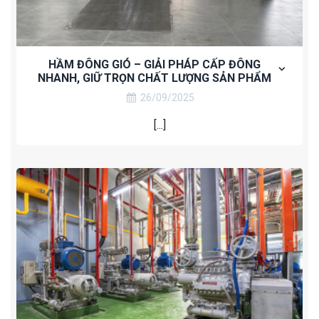
HẦM ĐÔNG GIÓ – GIẢI PHÁP CẤP ĐÔNG
NHANH, GIỮ TRỌN CHẤT LƯỢNG SẢN PHẨM
26/09/2025
[...]