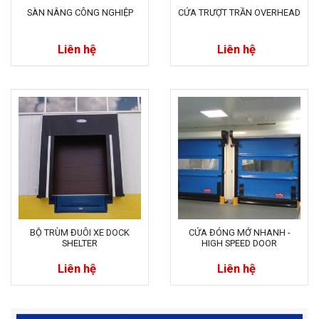
SÀN NÂNG CÔNG NGHIỆP
CỬA TRƯỢT TRẦN OVERHEAD
Liên hệ
Liên hệ
BỘ TRÙM ĐUÔI XE DOCK
CỬA ĐÓNG MỞ NHANH -
SHELTER
HIGH SPEED DOOR
Liên hệ
Liên hệ