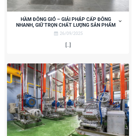
HẦM ĐÔNG GIÓ – GIẢI PHÁP CẤP ĐÔNG
NHANH, GIỮ TRỌN CHẤT LƯỢNG SẢN PHẨM
26/09/2025
[...]