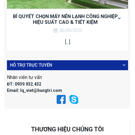
BÍ QUYẾT CHỌN MÁY NÉN LẠNH CÔNG NGHIỆP
HIỆU SUẤT CAO & TIẾT KIỆM
26/09/2025
[...]
HỖ TRỢ TRỰC TUYẾN
Nhân viên tư vấn
ĐT:
0939.932.432
Email:
lq_viet@hungtri.com
THƯƠNG HIỆU CHÚNG TÔI