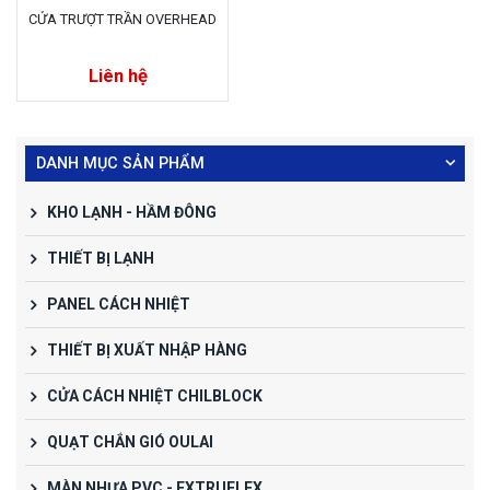
CỬA TRƯỢT TRẦN OVERHEAD
Liên hệ
DANH MỤC SẢN PHẨM
KHO LẠNH - HẦM ĐÔNG
THIẾT BỊ LẠNH
PANEL CÁCH NHIỆT
THIẾT BỊ XUẤT NHẬP HÀNG
CỬA CÁCH NHIỆT CHILBLOCK
QUẠT CHẮN GIÓ OULAI
MÀN NHỰA PVC - EXTRUFLEX