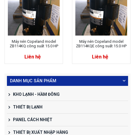
Máy nén Copeland model
Máy nén Copeland model
ZB114KQ công suất 15.0 HP
ZB114KQE công suất 15.0 HP
Liên hệ
Liên hệ
DANH MỤC SẢN PHẨM
KHO LẠNH - HẦM ĐÔNG
THIẾT BỊ LẠNH
PANEL CÁCH NHIỆT
THIẾT BỊ XUẤT NHẬP HÀNG