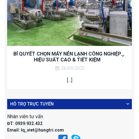
BÍ QUYẾT CHỌN MÁY NÉN LẠNH CÔNG NGHIỆP
HIỆU SUẤT CAO & TIẾT KIỆM
26/09/2025
[...]
HỖ TRỢ TRỰC TUYẾN
Nhân viên tư vấn
ĐT:
0939.932.432
Email:
lq_viet@hungtri.com