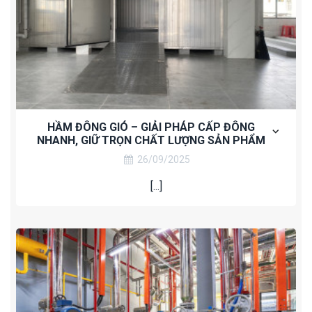
HẦM ĐÔNG GIÓ – GIẢI PHÁP CẤP ĐÔNG
NHANH, GIỮ TRỌN CHẤT LƯỢNG SẢN PHẨM
26/09/2025
[...]