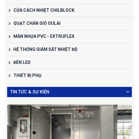
CỬA CÁCH NHIỆT CHILBLOCK
QUẠT CHẮN GIÓ OULAI
MÀN NHỰA PVC - EXTRUFLEX
HỆ THỐNG GIÁM SÁT NHIỆT ĐỘ
ĐÈN LED
THIẾT BỊ PHỤ
TIN TỨC & SỰ KIỆN