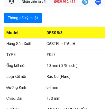
Nhân viên tư vấn
0939.932.432
Thông số kỹ thuật
Model
DF305/3
Hãng Sản Xuất
CASTEL - ITALIA
TYPE
#053
Ống kết nối
10 mm ( 3/8 inch )
Loại kết nối
Rắc Co (Flare)
Đường Kính
64 mm
Chiều Dài
130 mm