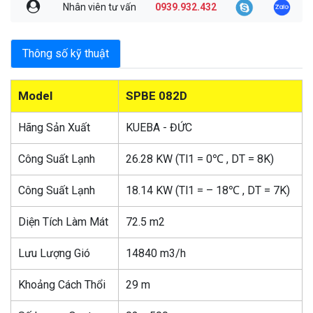
Nhân viên tư vấn
0939.932.432
Thông số kỹ thuật
Model
SPBE 082D
Hãng Sản Xuất
KUEBA - ĐỨC
Công Suất Lạnh
26.28 KW (Tl1 = 0℃ , DT = 8K)
Công Suất Lạnh
18.14 KW (Tl1 = – 18℃ , DT = 7K)
Diện Tích Làm Mát
72.5 m2
Lưu Lượng Gió
14840 m3/h
Khoảng Cách Thổi
29 m