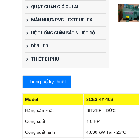
QUẠT CHẮN GIÓ OULAI
MÀN NHỰA PVC - EXTRUFLEX
HỆ THỐNG GIÁM SÁT NHIỆT ĐỘ
ĐÈN LED
THIẾT BỊ PHỤ
Thông số kỹ thuật
Model
2CES-4Y-40S
Hãng sản xuất
BITZER - ĐỨC
Công suất
4.0 HP
Công suất lạnh
4.830 kW Tại - 25°C