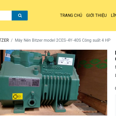
TRANG CHỦ
GIỚI THIỆU
LĨ
ITZER
Máy Nén Bitzer model 2CES-4Y-40S Công suất 4 HP