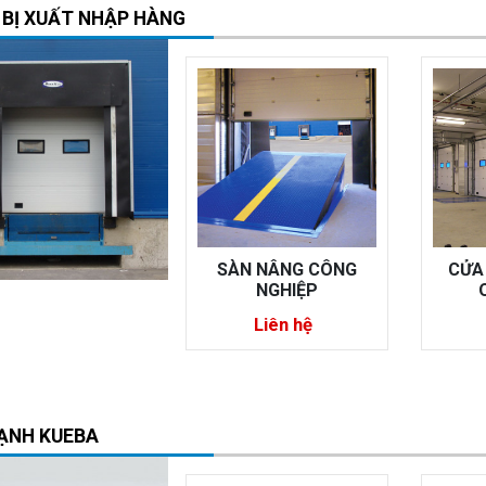
 BỊ XUẤT NHẬP HÀNG
ÀN NÂNG CÔNG
CỬA TRƯỢT TRẦN
BỘ 
NGHIỆP
OVERHEAD
DO
Liên hệ
Liên hệ
ẠNH KUEBA