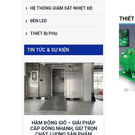
HỆ THỐNG GIÁM SÁT NHIỆT ĐỘ
THIẾT
ĐÈN LED
THIẾT BỊ PHỤ
TIN TỨC & SỰ KIỆN
y nén Bitzer model
Máy Nén Bitzer
Máy 
TES-12Y-40P công
model 4PES-12Y-40P
4F
suất 12.0 HP
Công suất 12.0 HP
Liên hệ
Liên hệ
HẦM ĐÔNG GIÓ – GIẢI PHÁP
CẤP ĐÔNG NHANH, GIỮ TRỌN
CHẤT LƯỢNG SẢN PHẨM