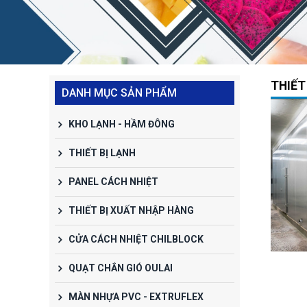
THIẾT
DANH MỤC SẢN PHẨM
KHO LẠNH - HẦM ĐÔNG
THIẾT BỊ LẠNH
PANEL CÁCH NHIỆT
THIẾT BỊ XUẤT NHẬP HÀNG
CỬA CÁCH NHIỆT CHILBLOCK
BĂNG CHUYỀN TÁI
BĂNG CHUYỀN MẠ
BĂ
ĐÔNG
BĂNG
QUẠT CHẮN GIÓ OULAI
Liên hệ
Liên hệ
MÀN NHỰA PVC - EXTRUFLEX