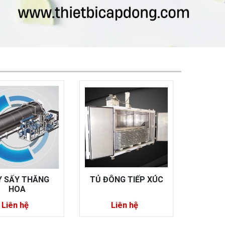
ÔNG TIẾP XÚC
TỦ ĐÔNG BÁN TIẾP
BĂNG 
XÚC CHILBLOCK
Liên hệ
Liên hệ
L