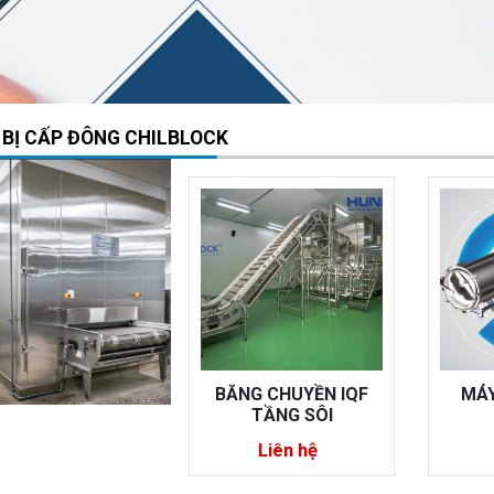
 BỊ CẤP ĐÔNG CHILBLOCK
NG CHUYỀN IQF
MÁY SẤY THĂNG
TỦ Đ
TẦNG SÔI
HOA
Liên hệ
Liên hệ