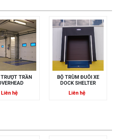
TRÙM ĐUÔI XE
SÀN NÂNG CÔNG
CỬA 
CK SHELTER
NGHIỆP
O
Liên hệ
Liên hệ
L