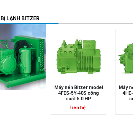
 BỊ LẠNH BITZER
nén Bitzer model
Máy nén Bitzer model
Má
ES-5Y-40S công
4HE-18Y-40P công
mode
suất 5.0 HP
suất 18.0 HP
công
Liên hệ
Liên hệ