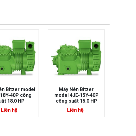
y Nén Bitzer
Máy nén Bitzer model
Máy nén
l 4JE-15Y-40P
4VES-10Y-40P công
4TES-1
 suất 15.0 HP
suất 10.0 HP
suấ
Liên hệ
Liên hệ
L