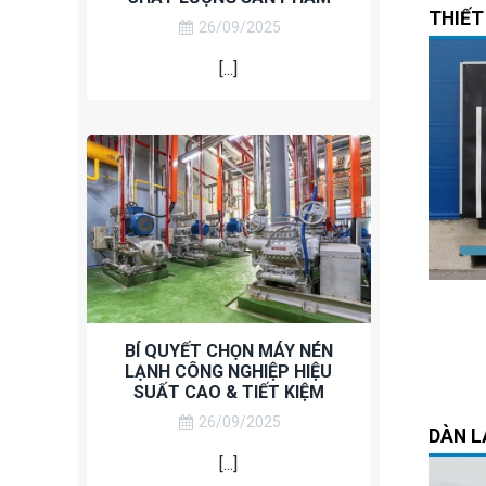
THIẾT
26/09/2025
[...]
CỬA TRƯỢT TRẦN
BỘ TRÙM ĐUÔI XE
S
OVERHEAD
DOCK SHELTER
Liên hệ
Liên hệ
BÍ QUYẾT CHỌN MÁY NÉN
LẠNH CÔNG NGHIỆP HIỆU
SUẤT CAO & TIẾT KIỆM
26/09/2025
DÀN L
[...]