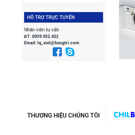
HỖ TRỢ TRỰC TUYẾN
Nhân viên tư vấn
ĐT:
0939.932.432
Email:
lq_viet@hungtri.com
Dàn Lạnh Kueba
Dàn Lạnh Kueba
D
model SPBE 061D
model SPBE 071D
mo
Liên hệ
Liên hệ
THƯƠNG HIỆU CHÚNG TÔI